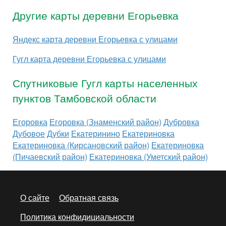
Другие карты деревни Егорьевка
Яндекс карта деревни Егорьевка с улицами
Гугл карта деревни Егорьевка с улицами
Спутниковые Гугл карты населенных
пунктов Тамбовской области
Егоровка
Егоровка (Знаменский район)
Дубровка
Дубовое
Дубки
Екатеринино
Екатериновка
Екатериновка (Кирсановский район)
Екатериновка
(Пичаевский район)
Екатериновка (Уметский район)
О сайте
Обратная связь
Политика конфидициальности