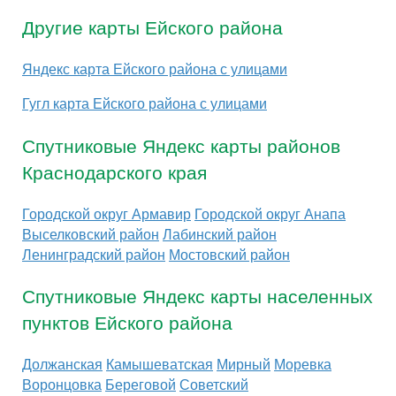
Другие карты Ейского района
Яндекс карта Ейского района с улицами
Гугл карта Ейского района с улицами
Спутниковые Яндекс карты районов
Краснодарского края
Городской округ Армавир
Городской округ Анапа
Выселковский район
Лабинский район
Ленинградский район
Мостовский район
Спутниковые Яндекс карты населенных
пунктов Ейского района
Должанская
Камышеватская
Мирный
Моревка
Воронцовка
Береговой
Советский