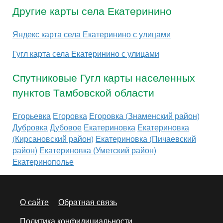
Другие карты села Екатеринино
Яндекс карта села Екатеринино с улицами
Гугл карта села Екатеринино с улицами
Спутниковые Гугл карты населенных
пунктов Тамбовской области
Егорьевка
Егоровка
Егоровка (Знаменский район)
Дубровка
Дубовое
Екатериновка
Екатериновка
(Кирсановский район)
Екатериновка (Пичаевский
район)
Екатериновка (Уметский район)
Екатеринополье
О сайте
Обратная связь
Политика конфидициальности