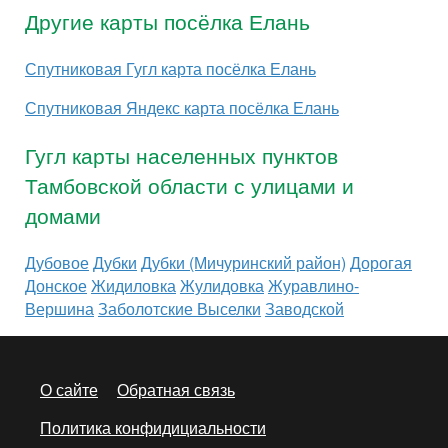
Другие карты посёлка Елань
Спутниковая Гугл карта посёлка Елань
Спутниковая Яндекс карта посёлка Елань
Гугл карты населенных пунктов
Тамбовской области с улицами и
домами
Дубовое
Дубки
Дубки (Мичуринский район)
Дорогая
Донское
Жидиловка
Жулидовка
Журавлино-
Вершина
Заболотские Выселки
Заводской
О сайте
Обратная связь
Политика конфидициальности