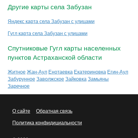
Другие карты села Забузан
Яндекс карта села Забузан с улицами
Гугл карта села Забузан с улицами
Спутниковые Гугл карты населенных
пунктов Астраханской области
Житное
Жан-Аул
Енотаевка
Екатериновка
Егин-Аул
Забурунное
Заволжское
Зайковка
Замьяны
Заречное
О сайте
Обратная связь
Политика конфидициальности