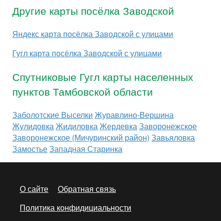
Другие карты посёлка Заводской
Яндекс карта посёлка Заводской с улицами
Гугл карта посёлка Заводской с улицами
Спутниковые Гугл карты населенных
пунктов Тамбовской области
Заболотские Выселки
Журавлино-Вершина
Жулидовка
Жидиловка
Жердевка
Заворонежское
Заворонежское (Мичуринский район)
Завьяловка
Замостье
Западная Старинка
О сайте
Обратная связь
Политика конфидициальности