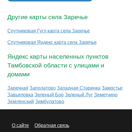
Другие карты села Заречье
Спутниковая Гугл карта села Заречье
Спутниковая Яндекс карта села Заречье
Яндекс карты населенных пунктов
Тамбовской области с улицами и
домами
Заречная
Заполатово
Западная Старинка
Замостье
Завьяловка
Зеленый Бор
Зеленый Луг
Земетчино
Землянский
Зимбулатово
О сайте
Обратная связь