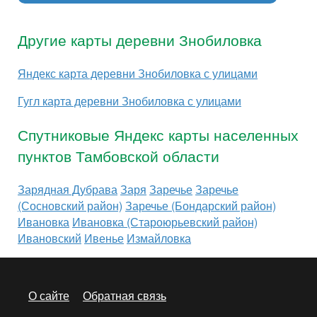
Другие карты деревни Знобиловка
Яндекс карта деревни Знобиловка с улицами
Гугл карта деревни Знобиловка с улицами
Спутниковые Яндекс карты населенных
пунктов Тамбовской области
Зарядная Дубрава
Заря
Заречье
Заречье
(Сосновский район)
Заречье (Бондарский район)
Ивановка
Ивановка (Староюрьевский район)
Ивановский
Ивенье
Измайловка
О сайте
Обратная связь