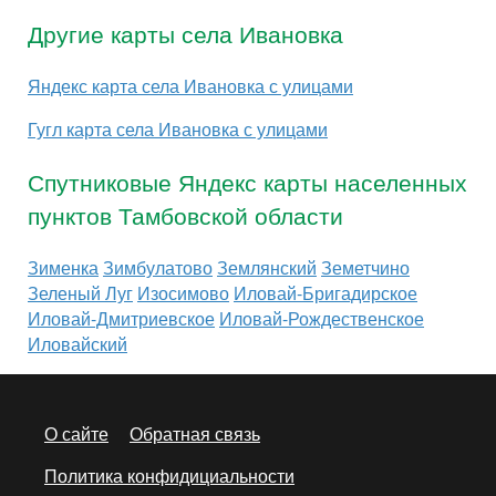
Другие карты села Ивановка
Яндекс карта села Ивановка с улицами
Гугл карта села Ивановка с улицами
Спутниковые Яндекс карты населенных
пунктов Тамбовской области
Зименка
Зимбулатово
Землянский
Земетчино
Зеленый Луг
Изосимово
Иловай-Бригадирское
Иловай-Дмитриевское
Иловай-Рождественское
Иловайский
О сайте
Обратная связь
Политика конфидициальности