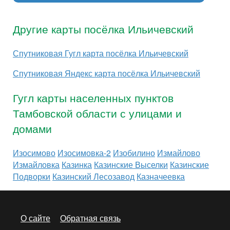
Другие карты посёлка Ильичевский
Спутниковая Гугл карта посёлка Ильичевский
Спутниковая Яндекс карта посёлка Ильичевский
Гугл карты населенных пунктов
Тамбовской области с улицами и
домами
Изосимово
Изосимовка-2
Изобилино
Измайлово
Измайловка
Казинка
Казинские Выселки
Казинские
Подворки
Казинский Лесозавод
Казначеевка
О сайте
Обратная связь