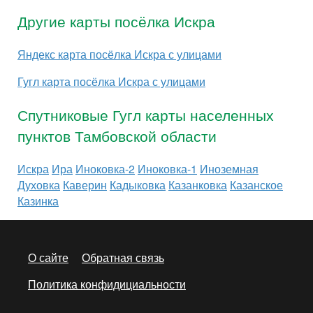
Другие карты посёлка Искра
Яндекс карта посёлка Искра с улицами
Гугл карта посёлка Искра с улицами
Спутниковые Гугл карты населенных
пунктов Тамбовской области
Искра
Ира
Иноковка-2
Иноковка-1
Иноземная
Духовка
Каверин
Кадыковка
Казанковка
Казанское
Казинка
О сайте
Обратная связь
Политика конфидициальности