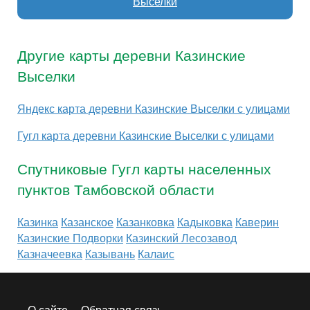
Выселки
Другие карты деревни Казинские
Выселки
Яндекс карта деревни Казинские Выселки с улицами
Гугл карта деревни Казинские Выселки с улицами
Спутниковые Гугл карты населенных
пунктов Тамбовской области
Казинка
Казанское
Казанковка
Кадыковка
Каверин
Казинские Подворки
Казинский Лесозавод
Казначеевка
Казывань
Калаис
О сайте
Обратная связь