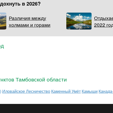
тдохнуть в 2026?
Различия между
Отдыхае
холмами и горами
2022 го
од
нктов Тамбовской области
)
Иловайское Лесничество
Каменный Умёт
Камыши
Канада