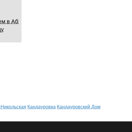
м в Абхазии в
ду
-Никольская
Кандауровка
Кандауровский Дом