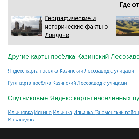
Где о
Географические и
исторические факты о
Лондоне
Другие карты посёлка Казинский Лесозав
Яндекс карта посёлка Казинский Лесозавод с улицами
Гугл карта посёлка Казинский Лесозавод с улицами
Спутниковые Яндекс карты населенных пу
Ильиновка
Ильино
Ильинка
Ильинка (Знаменский район
Инвалидов