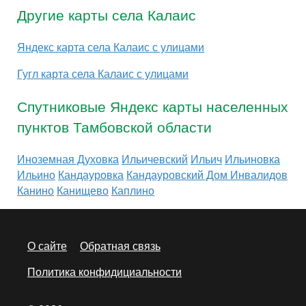
Другие карты села Калаис
Яндекс карта села Калаис с улицами
Гугл карта села Калаис с улицами
Спутниковые Яндекс карты населенных
пунктов Тамбовской области
Иноземная Духовка
Ильичевский
Ильич
Ильиновка
Ильино
Кандауровка
Кандауровский Дом Инвалидов
Канино
Канищево
Каплино
О сайте
Обратная связь
Политика конфидициальности