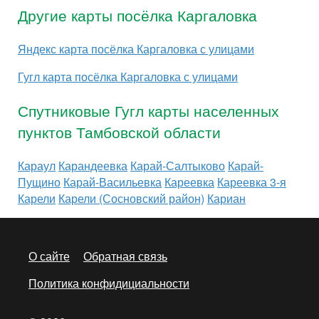
Другие карты посёлка Каргаловка
Яндекс карта посёлка Каргаловка с улицами
Гугл карта посёлка Каргаловка с улицами
Спутниковые Гугл карты населенных
пунктов Тамбовской области
Караул
Карандеевка
Карай-Салтыково
Карай-
Пущино
Карай-Васильевка
Кареевка
Кареевка 3-я
Карели
Карели (Сосновский район)
Кариан
О сайте
Обратная связь
Политика конфидициальности