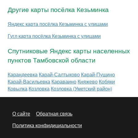
Другие карты посёлка Кезьминка
Яндекс карта посёлка Кезьминка с улицами
Гугл карта посёлка Кезьминка с улицами
Спутниковые Яндекс карты населенных
пунктов Тамбовской области
Карандеевка
Карай-Салтыково
Карай-Пущино
Карай-Васильевка
Караваино
Княжево
Кобяки
Ковылка
Козловка
Козловка (Уметский район)
О сайте
Обратная связь
Политика конфидициальности