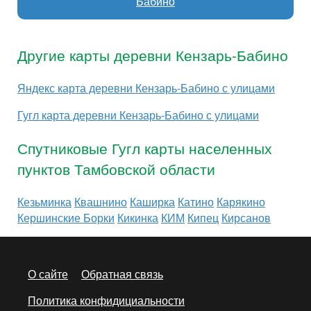
Бабино
Другие карты деревни Кензарь-Бабино
Яндекс карта деревни Кензарь-Бабино с улицами
Гугл карта деревни Кензарь-Бабино с улицами
Спутниковые Гугл карты населенных
пунктов Тамбовской области
Кезьминка
Квашнино
Каширка
Катино
Карякино
Кершинские Борки
Кикинка
КИМ
Кипец
Кирсанов
О сайте
Обратная связь
Политика конфидициальности