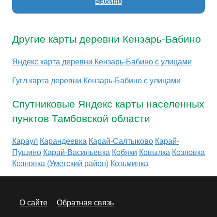
Бабино
Другие карты деревни Кензарь-Бабино
Яндекс карта деревни Кензарь-Бабино с улицами
Гугл карта деревни Кензарь-Бабино с улицами
Спутниковые Яндекс карты населенных
пунктов Тамбовской области
Караул
Карандеевка
Карай-Салтыково
Карай-
Пущино
Карай-Васильевка
Кобяки
Ковылка
Козловка
Козловка (Уметский район)
Козьминка
О сайте
Обратная связь