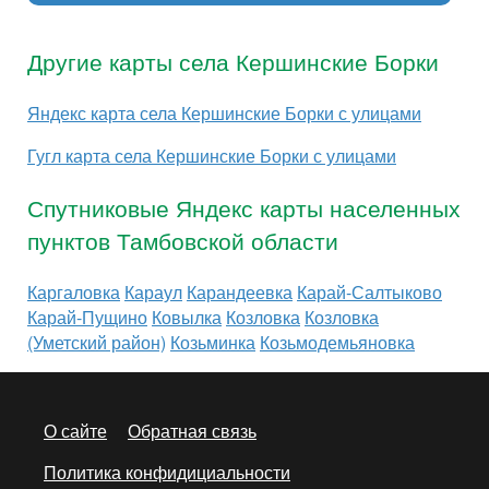
Другие карты села Кершинские Борки
Яндекс карта села Кершинские Борки с улицами
Гугл карта села Кершинские Борки с улицами
Спутниковые Яндекс карты населенных
пунктов Тамбовской области
Каргаловка
Караул
Карандеевка
Карай-Салтыково
Карай-Пущино
Ковылка
Козловка
Козловка
(Уметский район)
Козьминка
Козьмодемьяновка
О сайте
Обратная связь
Политика конфидициальности