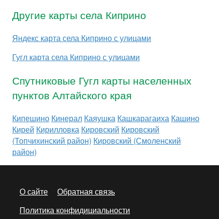
Другие карты села Киприно
Яндекс карта села Киприно с улицами
Гугл карта села Киприно с улицами
Спутниковые Гугл карты населенных
пунктов Алтайского края
Кипешино
Кинерал
Каяушка
Кашкарагаиха
Кашино
Кирей
Кирилловка
Кировский
Кировский
(Топчихинский район)
Кировский (Смоленский
район)
О сайте
Обратная связь
Политика конфидициальности