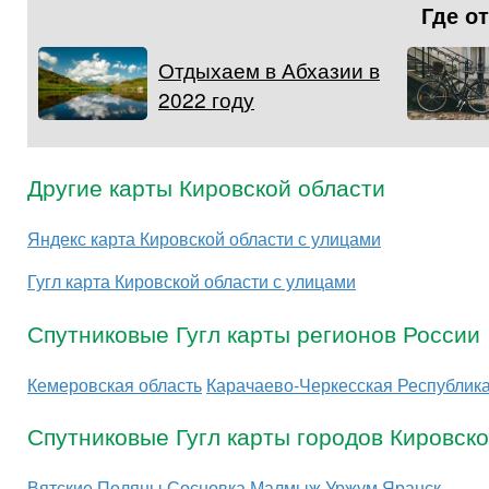
Где о
Отдыхаем в Абхазии в
2022 году
Другие карты Кировской области
Яндекс карта Кировской области с улицами
Гугл карта Кировской области с улицами
Спутниковые Гугл карты регионов России
Кемеровская область
Карачаево-Черкесская Республик
Спутниковые Гугл карты городов Кировск
Вятские Поляны
Сосновка
Малмыж
Уржум
Яранск