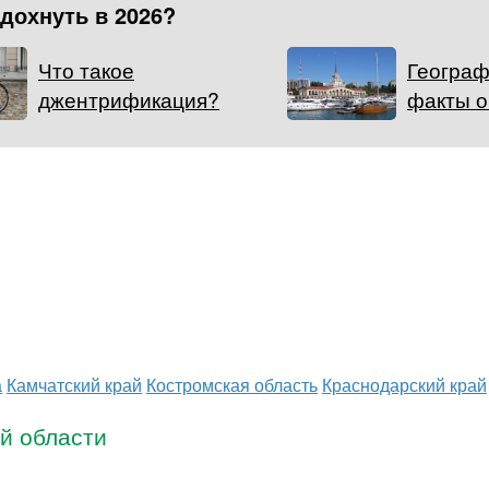
тдохнуть в 2026?
Что такое
Географ
джентрификация?
факты о
а
Камчатский край
Костромская область
Краснодарский край
ой области