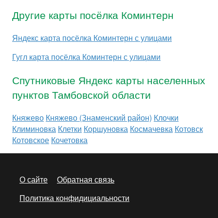
Другие карты посёлка Коминтерн
Яндекс карта посёлка Коминтерн с улицами
Гугл карта посёлка Коминтерн с улицами
Спутниковые Яндекс карты населенных
пунктов Тамбовской области
Княжево
Княжево (Знаменский район)
Клочки
Климиновка
Клетки
Коршуновка
Космачевка
Котовск
Котовское
Кочетовка
О сайте
Обратная связь
Политика конфидициальности