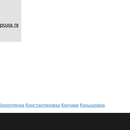
орода примата
Коноплянка
Константиновка
Кончаки
Конышовка