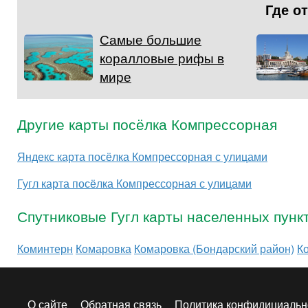
Где о
Самые большие
коралловые рифы в
мире
Другие карты посёлка Компрессорная
Яндекс карта посёлка Компрессорная с улицами
Гугл карта посёлка Компрессорная с улицами
Спутниковые Гугл карты населенных пунк
Коминтерн
Комаровка
Комаровка (Бондарский район)
К
О сайте
Обратная связь
Политика конфидициальн