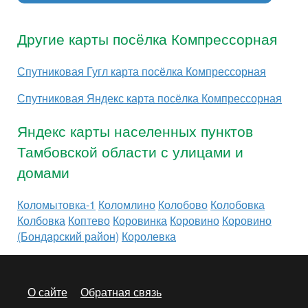
Другие карты посёлка Компрессорная
Спутниковая Гугл карта посёлка Компрессорная
Спутниковая Яндекс карта посёлка Компрессорная
Яндекс карты населенных пунктов
Тамбовской области с улицами и
домами
Коломытовка-1
Коломлино
Колобово
Колобовка
Колбовка
Коптево
Коровинка
Коровино
Коровино
(Бондарский район)
Королевка
О сайте
Обратная связь