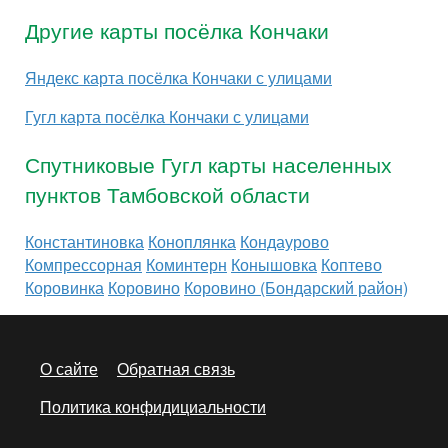
Другие карты посёлка Кончаки
Яндекс карта посёлка Кончаки с улицами
Гугл карта посёлка Кончаки с улицами
Спутниковые Гугл карты населенных
пунктов Тамбовской области
Константиновка
Коноплянка
Кондаурово
Компрессорная
Коминтерн
Конышовка
Коптево
Коровинка
Коровино
Коровино (Бондарский район)
О сайте
Обратная связь
Политика конфидициальности