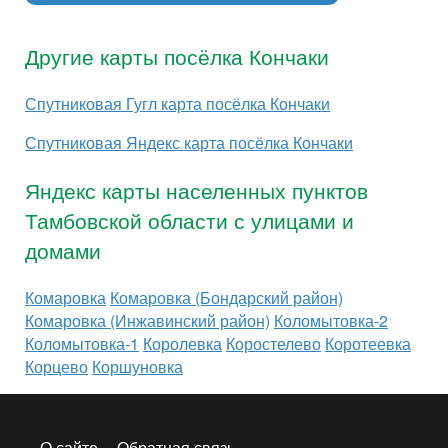
Другие карты посёлка Кончаки
Спутниковая Гугл карта посёлка Кончаки
Спутниковая Яндекс карта посёлка Кончаки
Яндекс карты населенных пунктов
Тамбовской области с улицами и
домами
Комаровка
Комаровка (Бондарский район)
Комаровка (Инжавинский район)
Коломытовка-2
Коломытовка-1
Королевка
Коростелево
Коротеевка
Корцево
Коршуновка
О сайте
Обратная связь