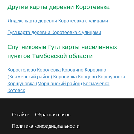
Другие карты деревни Коротеевка
Яндекс карта деревни Коротеевка с улицами
Гугл карта деревни Коротеевка с улицами
Спутниковые Гугл карты населенных
пунктов Тамбовской области
Коростелево
Королевка
Коровино
Коровино
(Знаменский район)
Коровинка
Корцево
Коршуновка
Коршуновка (Моршанский район)
Космачевка
Котовск
О сайте
Обратная связь
Политика конфидициальности