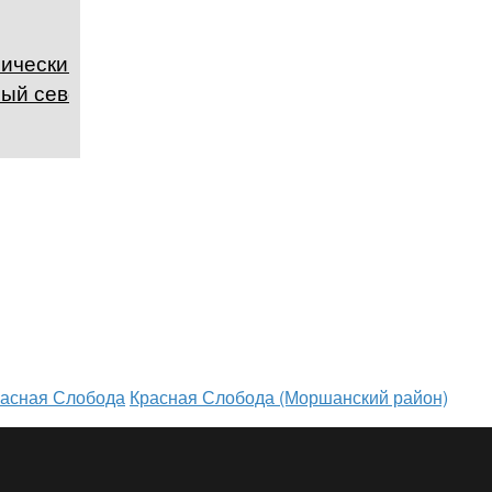
ический и
ный северные
асная Слобода
Красная Слобода (Моршанский район)