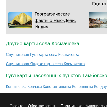
Где о
Географические
факты о Нью-Дели,
Индия
Другие карты села Космачевка
Спутниковая Гугл карта села Космачевка
Спутниковая Яндекс карта села Космачевка
Гугл карты населенных пунктов Тамбовск
Конышовка
Кончаки
Константиновка
Коноплянка
Кондау
О сайте
Обратная связь
Политика конфидициальн