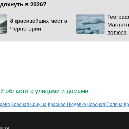
тдохнуть в 2026?
Географ
8 красивейших мест в
Магнит
Черногории
полюса
ой области с улицами и домами
рово
Красная Криуша
Красная Нюдевка
Красная Поляна
Кр
ости