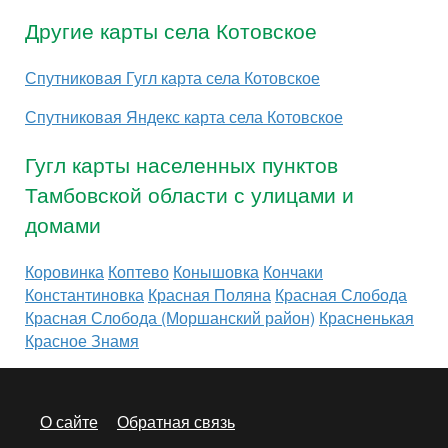
Другие карты села Котовское
Спутниковая Гугл карта села Котовское
Спутниковая Яндекс карта села Котовское
Гугл карты населенных пунктов
Тамбовской области с улицами и
домами
Коровинка
Коптево
Конышовка
Кончаки
Константиновка
Красная Поляна
Красная Слобода
Красная Слобода (Моршанский район)
Красненькая
Красное Знамя
О сайте
Обратная связь