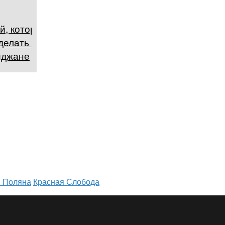
й, которые
делать в
йджане
я Поляна
Красная Слобода