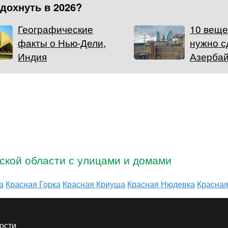
тдохнуть в 2026?
Географические
10 веще
факты о Нью-Дели,
нужно с
Индия
Азерба
ской области с улицами и домами
а
Красная Горка
Красная Криуша
Красная Нюдевка
Красна
ости