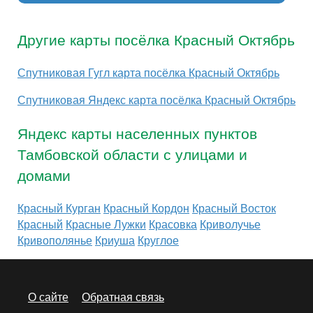
Другие карты посёлка Красный Октябрь
Спутниковая Гугл карта посёлка Красный Октябрь
Спутниковая Яндекс карта посёлка Красный Октябрь
Яндекс карты населенных пунктов
Тамбовской области с улицами и
домами
Красный Курган
Красный Кордон
Красный Восток
Красный
Красные Лужки
Красовка
Криволучье
Кривополянье
Криуша
Круглое
О сайте
Обратная связь