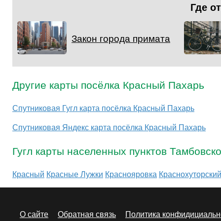
Где о
Закон города примата
Другие карты посёлка Красный Пахарь
Спутниковая Гугл карта посёлка Красный Пахарь
Спутниковая Яндекс карта посёлка Красный Пахарь
Гугл карты населенных пунктов Тамбовск
Красный
Красные Лужки
Краснояровка
Краснохуторски
О сайте
Обратная связь
Политика конфидициальн