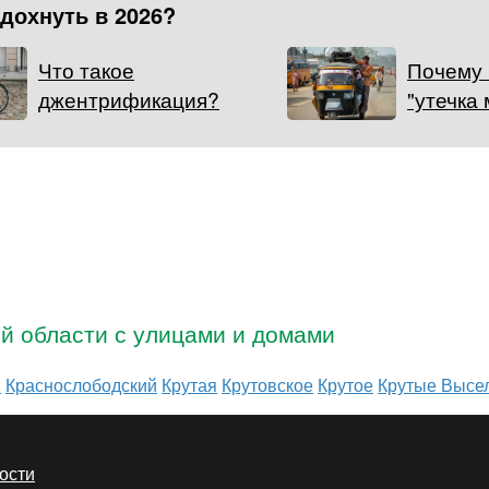
тдохнуть в 2026?
Что такое
Почему 
джентрификация?
"утечка 
ой области с улицами и домами
й
Краснослободский
Крутая
Крутовское
Крутое
Крутые Высе
ости