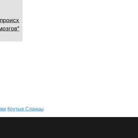
происходит
мозгов"?
лки
Крутые Сланцы