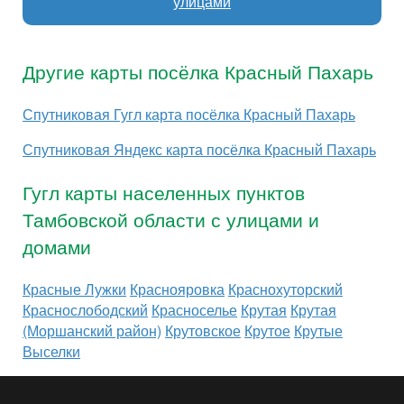
улицами
Другие карты посёлка Красный Пахарь
Спутниковая Гугл карта посёлка Красный Пахарь
Спутниковая Яндекс карта посёлка Красный Пахарь
Гугл карты населенных пунктов
Тамбовской области с улицами и
домами
Красные Лужки
Краснояровка
Краснохуторский
Краснослободский
Красноселье
Крутая
Крутая
(Моршанский район)
Крутовское
Крутое
Крутые
Выселки