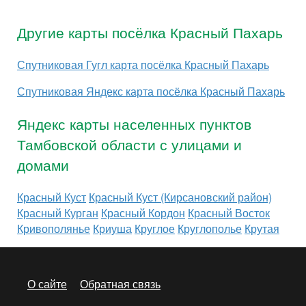
Другие карты посёлка Красный Пахарь
Спутниковая Гугл карта посёлка Красный Пахарь
Спутниковая Яндекс карта посёлка Красный Пахарь
Яндекс карты населенных пунктов
Тамбовской области с улицами и
домами
Красный Куст
Красный Куст (Кирсановский район)
Красный Курган
Красный Кордон
Красный Восток
Кривополянье
Криуша
Круглое
Круглополье
Крутая
О сайте
Обратная связь