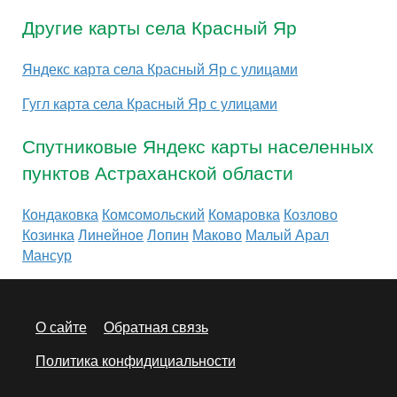
Другие карты села Красный Яр
Яндекс карта села Красный Яр с улицами
Гугл карта села Красный Яр с улицами
Спутниковые Яндекс карты населенных
пунктов Астраханской области
Кондаковка
Комсомольский
Комаровка
Козлово
Козинка
Линейное
Лопин
Маково
Малый Арал
Мансур
О сайте
Обратная связь
Политика конфидициальности