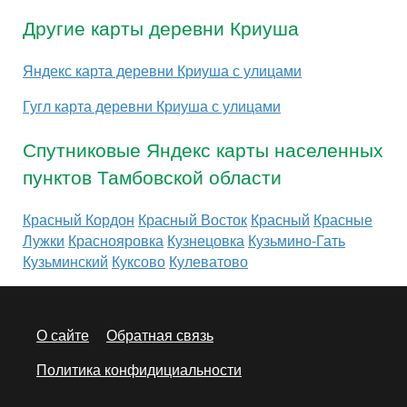
Другие карты деревни Криуша
Яндекс карта деревни Криуша с улицами
Гугл карта деревни Криуша с улицами
Спутниковые Яндекс карты населенных
пунктов Тамбовской области
Красный Кордон
Красный Восток
Красный
Красные
Лужки
Краснояровка
Кузнецовка
Кузьмино-Гать
Кузьминский
Куксово
Кулеватово
О сайте
Обратная связь
Политика конфидициальности