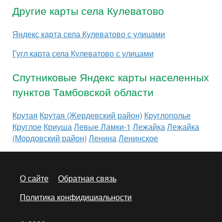
Другие карты села Кулеватово
Яндекс карта села Кулеватово с улицами
Гугл карта села Кулеватово с улицами
Спутниковые Яндекс карты населенных
пунктов Тамбовской области
Крутая
Крутая (Жердевский район)
Круглополье
Круглое
Криуша
Левые Ламки-1
Лежайка
Лежайка
(Мордовский район)
Ленина
Ленинское
О сайте
Обратная связь
Политика конфидициальности