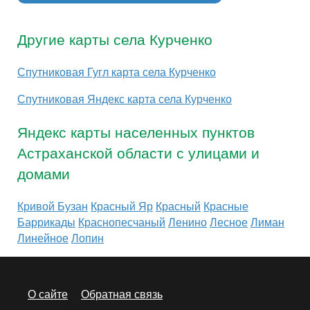
Другие карты села Курченко
Спутниковая Гугл карта села Курченко
Спутниковая Яндекс карта села Курченко
Яндекс карты населенных пунктов
Астраханской области с улицами и
домами
Кривой Бузан
Красный Яр
Красный
Красные
Баррикады
Краснопесчаный
Ленино
Лесное
Лиман
Линейное
Лопин
О сайте
Обратная связь