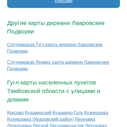
улицами
Другие карты деревни Лавровские
Подворки
Спутниковая Гугл карта деревни Лавровские
Подворки
Спутниковая Яндекс карта деревни Лавровские
Подворки
Гугл карты населенных пунктов
Тамбовской области с улицами и
домами
Куксово
Кузьминский
Кузьмино-Гать
Кузнецовка
Кузнецовка (Уваровский район)
Леоновка
Леонтьевка
Лесной
Лесохимучасток
Летуновка