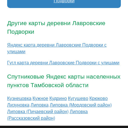
Подворки
Другие карты деревни Лавровские
Подворки
Яндекс карта деревни Лавровские Подворки с
улицами
Гугл карта деревни Лавровские Подворки с улицами
Спутниковые Яндекс карты населенных
пунктов Тамбовской области
Кузнецовка
Кужное
Кудрино
Кугушево
Крюково
Лизуновка
Липовка
Липовка (Мордовский район)
Липовка (Пичаевский район)
Липовка
(Рассказовский район)