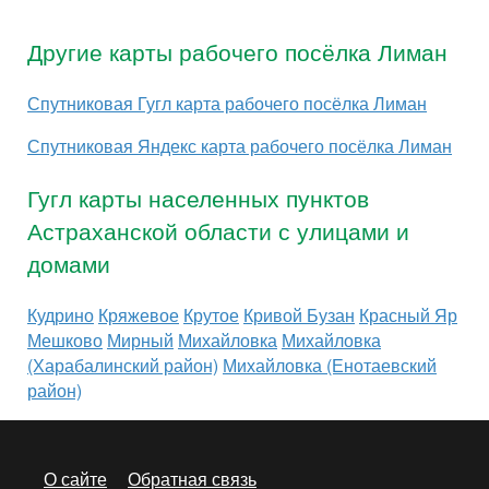
Другие карты рабочего посёлка Лиман
Спутниковая Гугл карта рабочего посёлка Лиман
Спутниковая Яндекс карта рабочего посёлка Лиман
Гугл карты населенных пунктов
Астраханской области с улицами и
домами
Кудрино
Кряжевое
Крутое
Кривой Бузан
Красный Яр
Мешково
Мирный
Михайловка
Михайловка
(Харабалинский район)
Михайловка (Енотаевский
район)
О сайте
Обратная связь