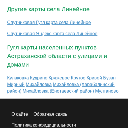
Другие карты села Линейное
Спутниковая Гугл карта села Линейное
Спутниковая Яндекс карта села Линейное
Гугл карты населенных пунктов
Астраханской области с улицами и
домами
Кулаковка
Кудрино
Кряжевое
Крутое
Кривой Бузан
Мирный
Михайловка
Михайловка (Харабалинский
район)
Михайловка (Енотаевский район)
Мултаново
О сайте
Обратная связь
Политика конфидициальности