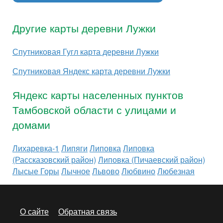
Другие карты деревни Лужки
Спутниковая Гугл карта деревни Лужки
Спутниковая Яндекс карта деревни Лужки
Яндекс карты населенных пунктов
Тамбовской области с улицами и
домами
Лихаревка-1
Липяги
Липовка
Липовка
(Рассказовский район)
Липовка (Пичаевский район)
Лысые Горы
Лычное
Львово
Любвино
Любезная
О сайте
Обратная связь