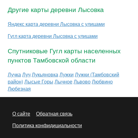
Другие карты деревни Лысовка
Яндекс карта деревни Лысовка с улицами
Гугл карта деревни Лысовка с улицами
Спутниковые Гугл карты населенных
пунктов Тамбовской области
Лучка
Луч
Лукьяновка
Лужки
Лужки (Тамбовский
район)
Лысые Горы
Лычное
Львово
Любвино
Любезная
О сайте
Обратная связь
Политика конфидициальности