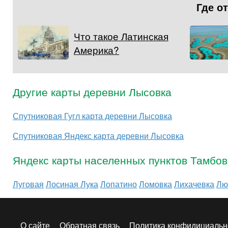
Где о
Что такое Латинская
Америка?
Другие карты деревни Лысовка
Спутниковая Гугл карта деревни Лысовка
Спутниковая Яндекс карта деревни Лысовка
Яндекс карты населенных пунктов Тамбов
Луговая
Лосиная Лука
Лопатино
Ломовка
Лихачевка
Лю
О сайте
Обратная связь
Политика конфидициальн