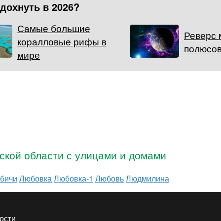
тдохнуть в 2026?
Самые большие
Реверс 
коралловые рифы в
полюсов
мире
ской области с улицами и домами
бичи
Любовка
Любовка-1
Любовь
Людмилина
ости