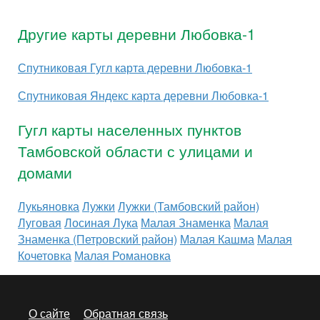
Другие карты деревни Любовка-1
Спутниковая Гугл карта деревни Любовка-1
Спутниковая Яндекс карта деревни Любовка-1
Гугл карты населенных пунктов
Тамбовской области с улицами и
домами
Лукьяновка
Лужки
Лужки (Тамбовский район)
Луговая
Лосиная Лука
Малая Знаменка
Малая
Знаменка (Петровский район)
Малая Кашма
Малая
Кочетовка
Малая Романовка
О сайте
Обратная связь