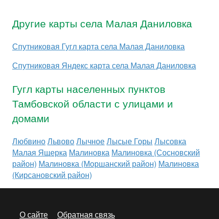
Другие карты села Малая Даниловка
Спутниковая Гугл карта села Малая Даниловка
Спутниковая Яндекс карта села Малая Даниловка
Гугл карты населенных пунктов
Тамбовской области с улицами и
домами
Любвино
Львово
Лычное
Лысые Горы
Лысовка
Малая Ящерка
Малиновка
Малиновка (Сосновский
район)
Малиновка (Моршанский район)
Малиновка
(Кирсановский район)
О сайте
Обратная связь