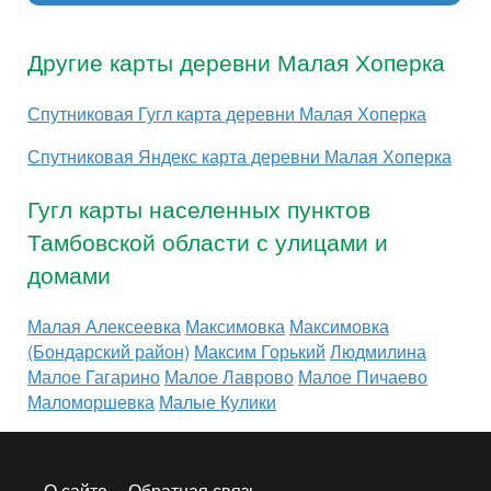
Другие карты деревни Малая Хоперка
Спутниковая Гугл карта деревни Малая Хоперка
Спутниковая Яндекс карта деревни Малая Хоперка
Гугл карты населенных пунктов
Тамбовской области с улицами и
домами
Малая Алексеевка
Максимовка
Максимовка
(Бондарский район)
Максим Горький
Людмилина
Малое Гагарино
Малое Лаврово
Малое Пичаево
Маломоршевка
Малые Кулики
О сайте
Обратная связь