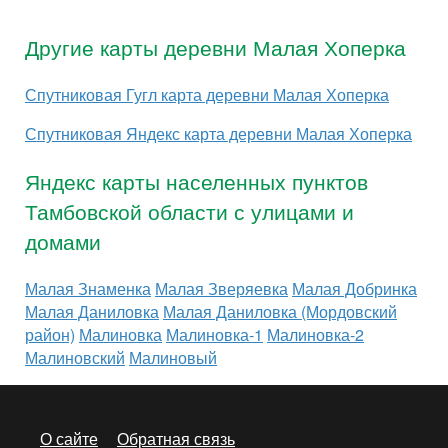
Другие карты деревни Малая Хоперка
Спутниковая Гугл карта деревни Малая Хоперка
Спутниковая Яндекс карта деревни Малая Хоперка
Яндекс карты населенных пунктов
Тамбовской области с улицами и
домами
Малая Знаменка
Малая Зверяевка
Малая Добринка
Малая Даниловка
Малая Даниловка (Мордовский
район)
Малиновка
Малиновка-1
Малиновка-2
Малиновский
Малиновый
О сайте
Обратная связь