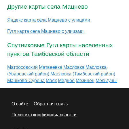
Другие карты села Мацнево
Яндекс карта села Мацнево с улицами
Гугл карта села Мацнево с улицами
Спутниковые Гугл карты населенных
пунктов Тамбовской области
Матросовский
Матвеевка
Масловка
Масловка
(Уваровский район)
Масловка (Тамбовский район)
Машково-Сурена
Маяк
Медное
Мезинец
Мельгуны
О сайте
Обратная связь
Политика конфидициальности